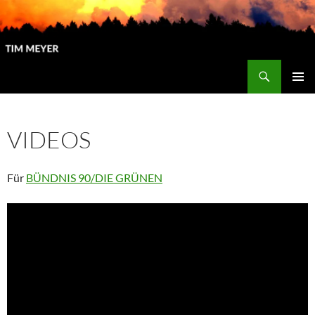
Zum
Inhalt
springen
Suchen
Tim Meyer
PRIMÄR
MENÜ
VIDEOS
Für
BÜNDNIS 90/DIE GRÜNEN