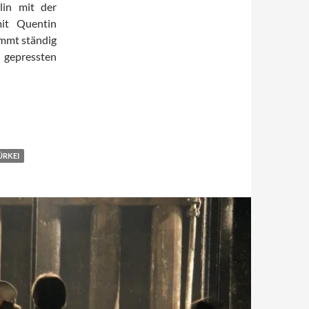
lin mit der
it Quentin
ommt ständig
h gepressten
ÜRKEI