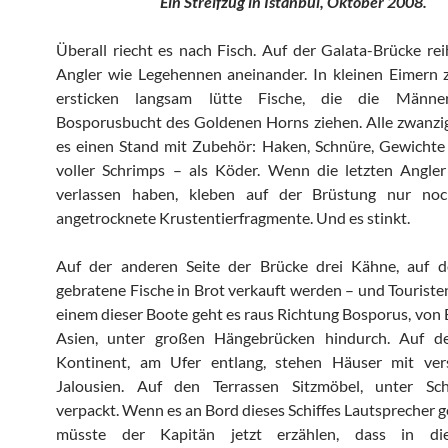
Ein Streifzug in Istanbul, Oktober 2008.
Überall riecht es nach Fisch. Auf der Galata-Brücke rei
Angler wie Legehennen aneinander. In kleinen Eimern 
ersticken langsam lütte Fische, die die Männ
Bosporusbucht des Goldenen Horns ziehen. Alle zwanzi
es einen Stand mit Zubehör: Haken, Schnüre, Gewichte
voller Schrimps – als Köder. Wenn die letzten Angler
verlassen haben, kleben auf der Brüstung nur no
angetrocknete Krustentierfragmente. Und es stinkt.
Auf der anderen Seite der Brücke drei Kähne, auf d
gebratene Fische in Brot verkauft werden – und Touristen
einem dieser Boote geht es raus Richtung Bosporus, von
Asien, unter großen Hängebrücken hindurch. Auf 
Kontinent, am Ufer entlang, stehen Häuser mit ver
Jalousien. Auf den Terrassen Sitzmöbel, unter Sc
verpackt. Wenn es an Bord dieses Schiffes Lautsprecher 
müsste der Kapitän jetzt erzählen, dass in die