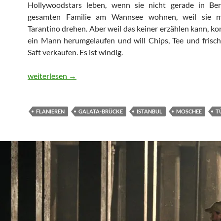
Hollywoodstars leben, wenn sie nicht gerade in Ber
gesamten Familie am Wannsee wohnen, weil sie m
Tarantino drehen. Aber weil das keiner erzählen kann, k
ein Mann herumgelaufen und will Chips, Tee und frisc
Saft verkaufen. Es ist windig.
Rauchen, angeln und träumen in Istanbul
weiterlesen
→
FLANIEREN
GALATA-BRÜCKE
ISTANBUL
MOSCHEE
T