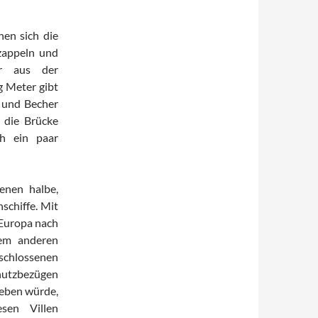
hen sich die
zappeln und
er aus der
g Meter gibt
 und Becher
 die Brücke
ch ein paar
enen halbe,
schiffe. Mit
 Europa nach
dem anderen
schlossenen
hutzbezügen
geben würde,
sen Villen