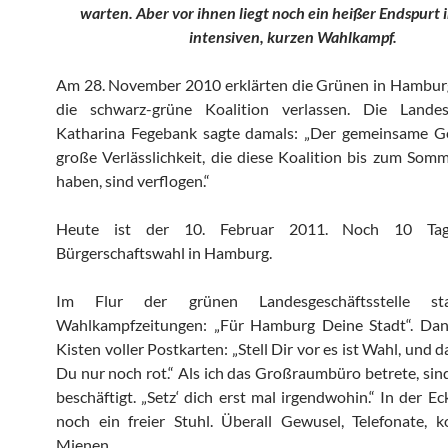
warten. Aber vor ihnen liegt noch ein heißer Endspurt 
intensiven, kurzen Wahlkampf.
Am 28. November 2010 erklärten die Grünen in Hamburg
die schwarz-grüne Koalition verlassen. Die Landes
Katharina Fegebank sagte damals: „Der gemeinsame Ge
große Verlässlichkeit, die diese Koalition bis zum Som
haben, sind verflogen.“
Heute ist der 10. Februar 2011. Noch 10 Tag
Bürgerschaftswahl in Hamburg.
Im Flur der grünen Landesgeschäftsstelle st
Wahlkampfzeitungen: „Für Hamburg Deine Stadt“. Dan
Kisten voller Postkarten: „Stell Dir vor es ist Wahl, und 
Du nur noch rot.“ Als ich das Großraumbüro betrete, sind
beschäftigt. „Setz‘ dich erst mal irgendwohin.“ In der Ec
noch ein freier Stuhl. Überall Gewusel, Telefonate, k
Mienen.