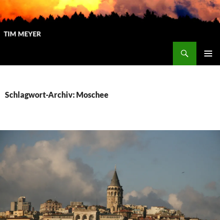
Zum
Inhalt
springen
Suchen
Tim Meyer
PRIMÄR
MENÜ
Schlagwort-Archiv: Moschee