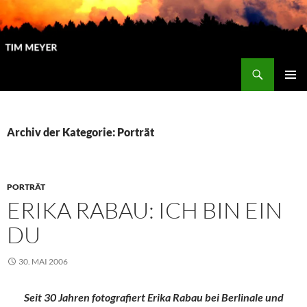
Zum
Inhalt
springen
Suchen
Tim Meyer
PRIMÄR
MENÜ
Archiv der Kategorie: Porträt
PORTRÄT
ERIKA RABAU: ICH BIN EIN
DU
30. MAI 2006
Seit 30 Jahren fotografiert Erika Rabau bei Berlinale und