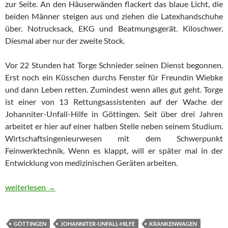
zur Seite. An den Häuserwänden flackert das blaue Licht, die
beiden Männer steigen aus und ziehen die Latexhandschuhe
über. Notrucksack, EKG und Beatmungsgerät. Kiloschwer.
Diesmal aber nur der zweite Stock.
Vor 22 Stunden hat Torge Schnieder seinen Dienst begonnen.
Erst noch ein Küsschen durchs Fenster für Freundin Wiebke
und dann Leben retten. Zumindest wenn alles gut geht. Torge
ist einer von 13 Rettungsassistenten auf der Wache der
Johanniter-Unfall-Hilfe in Göttingen. Seit über drei Jahren
arbeitet er hier auf einer halben Stelle neben seinem Studium.
Wirtschaftsingenieurwesen mit dem Schwerpunkt
Feinwerktechnik. Wenn es klappt, will er später mal in der
Entwicklung von medizinischen Geräten arbeiten.
Retten, schlafen, retten, schlafen
weiterlesen
→
GÖTTINGEN
JOHANNITER-UNFALL-HILFE
KRANKENWAGEN