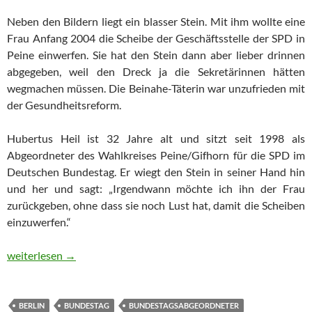
Neben den Bildern liegt ein blasser Stein. Mit ihm wollte eine
Frau Anfang 2004 die Scheibe der Geschäftsstelle der SPD in
Peine einwerfen. Sie hat den Stein dann aber lieber drinnen
abgegeben, weil den Dreck ja die Sekretärinnen hätten
wegmachen müssen. Die Beinahe-Täterin war unzufrieden mit
der Gesundheitsreform.
Hubertus Heil ist 32 Jahre alt und sitzt seit 1998 als
Abgeordneter des Wahlkreises Peine/Gifhorn für die SPD im
Deutschen Bundestag. Er wiegt den Stein in seiner Hand hin
und her und sagt: „Irgendwann möchte ich ihn der Frau
zurückgeben, ohne dass sie noch Lust hat, damit die Scheiben
einzuwerfen.“
Hubertus Heil: „Die Gefahr, zum Arschloch zu mutieren, ist immer
weiterlesen
→
BERLIN
BUNDESTAG
BUNDESTAGSABGEORDNETER