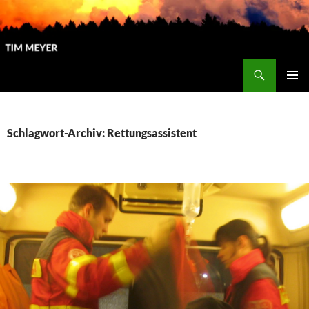
Zum
Inhalt
springen
Suchen
Tim Meyer
PRIMÄR
MENÜ
Schlagwort-Archiv: Rettungsassistent