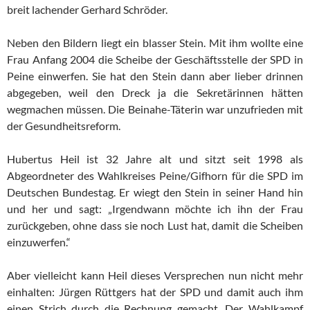
breit lachender Gerhard Schröder.
Neben den Bildern liegt ein blasser Stein. Mit ihm wollte eine
Frau Anfang 2004 die Scheibe der Geschäftsstelle der SPD in
Peine einwerfen. Sie hat den Stein dann aber lieber drinnen
abgegeben, weil den Dreck ja die Sekretärinnen hätten
wegmachen müssen. Die Beinahe-Täterin war unzufrieden mit
der Gesundheitsreform.
Hubertus Heil ist 32 Jahre alt und sitzt seit 1998 als
Abgeordneter des Wahlkreises Peine/Gifhorn für die SPD im
Deutschen Bundestag. Er wiegt den Stein in seiner Hand hin
und her und sagt: „Irgendwann möchte ich ihn der Frau
zurückgeben, ohne dass sie noch Lust hat, damit die Scheiben
einzuwerfen.“
Aber vielleicht kann Heil dieses Versprechen nun nicht mehr
einhalten: Jürgen Rüttgers hat der SPD und damit auch ihm
einen Strich durch die Rechnung gemacht. Der Wahlkampf