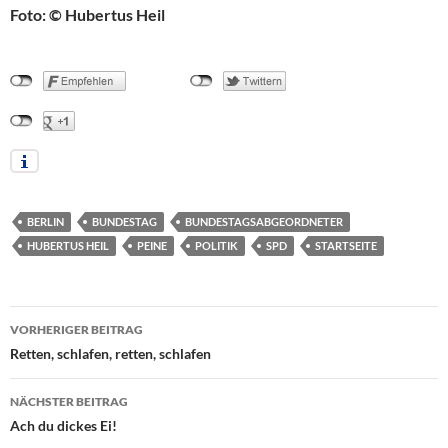
Foto: © Hubertus Heil
BERLIN
BUNDESTAG
BUNDESTAGSABGEORDNETER
HUBERTUS HEIL
PEINE
POLITIK
SPD
STARTSEITE
Beitragsnavigation
VORHERIGER BEITRAG
Retten, schlafen, retten, schlafen
NÄCHSTER BEITRAG
Ach du dickes Ei!