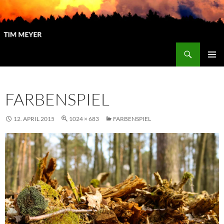
Zum
Inhalt
springen
Suchen
Tim Meyer
PRIMÄR
MENÜ
FARBENSPIEL
12. APRIL 2015
1024 × 683
FARBENSPIEL