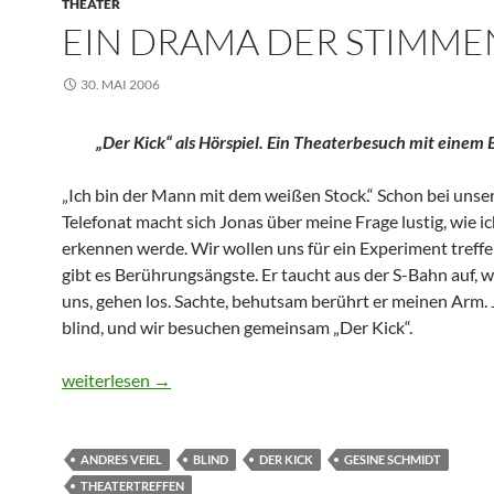
THEATER
EIN DRAMA DER STIMME
30. MAI 2006
„Der Kick“ als Hörspiel. Ein Theaterbesuch mit einem 
„Ich bin der Mann mit dem weißen Stock.“ Schon bei unse
Telefonat macht sich Jonas über meine Frage lustig, wie i
erkennen werde. Wir wollen uns für ein Experiment treffe
gibt es Berührungsängste. Er taucht aus der S-Bahn auf, 
uns, gehen los. Sachte, behutsam berührt er meinen Arm. 
blind, und wir besuchen gemeinsam „Der Kick“.
Ein Drama der Stimmen
weiterlesen
→
ANDRES VEIEL
BLIND
DER KICK
GESINE SCHMIDT
THEATERTREFFEN