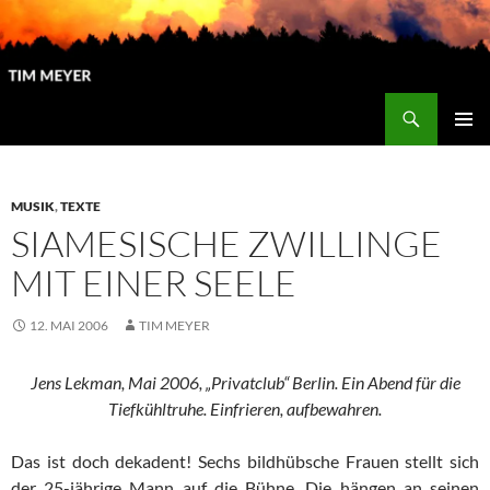
Zum
Inhalt
springen
Suchen
Tim Meyer
PRIMÄR
MENÜ
MUSIK
,
TEXTE
SIAMESISCHE ZWILLINGE
MIT EINER SEELE
12. MAI 2006
TIM MEYER
Jens Lekman, Mai 2006, „Privatclub“ Berlin.
Ein Abend für die
Tiefkühltruhe.
Einfrieren, aufbewahren.
Das ist doch dekadent! Sechs bildhübsche Frauen stellt sich
der 25-jährige Mann auf die Bühne. Die hängen an seinen