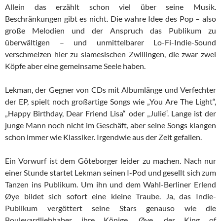
Allein das erzählt schon viel über seine Musik.
Beschränkungen gibt es nicht. Die wahre Idee des Pop – also
große Melodien und der Anspruch das Publikum zu
überwältigen – und unmittelbarer Lo-Fi-Indie-Sound
verschmelzen hier zu siamesischen Zwillingen, die zwar zwei
Köpfe aber eine gemeinsame Seele haben.
Lekman, der Gegner von CDs mit Albumlänge und Verfechter
der EP, spielt noch großartige Songs wie „You Are The Light“,
„Happy Birthday, Dear Friend Lisa“ oder „Julie“. Lange ist der
junge Mann noch nicht im Geschäft, aber seine Songs klangen
schon immer wie Klassiker. Irgendwie aus der Zeit gefallen.
Ein Vorwurf ist dem Göteborger leider zu machen. Nach nur
einer Stunde startet Lekman seinen I-Pod und gesellt sich zum
Tanzen ins Publikum. Um ihn und dem Wahl-Berliner Erlend
Øye bildet sich sofort eine kleine Traube. Ja, das Indie-
Publikum vergöttert seine Stars genauso wie die
Boulevardliebhaber ihre Könige. Øye, der King of