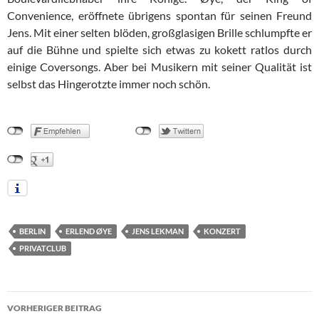
Convenience, eröffnete übrigens spontan für seinen Freund
Jens. Mit einer selten blöden, großglasigen Brille schlumpfte er
auf die Bühne und spielte sich etwas zu kokett ratlos durch
einige Coversongs. Aber bei Musikern mit seiner Qualität ist
selbst das Hingerotzte immer noch schön.
BERLIN
ERLEND ØYE
JENS LEKMAN
KONZERT
PRIVATCLUB
Beitragsnavigation
VORHERIGER BEITRAG