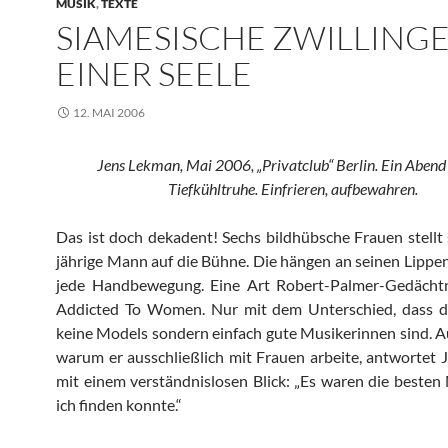
MUSIK
,
TEXTE
SIAMESISCHE ZWILLINGE
EINER SEELE
12. MAI 2006
Jens Lekman, Mai 2006, „Privatclub“ Berlin.
Ein Abend 
Tiefkühltruhe.
Einfrieren, aufbewahren.
Das ist doch dekadent! Sechs bildhübsche Frauen stellt 
jährige Mann auf die Bühne. Die hängen an seinen Lippen
jede Handbewegung. Eine Art Robert-Palmer-Gedächtni
Addicted To Women. Nur mit dem Unterschied, dass d
keine Models sondern einfach gute Musikerinnen sind. Au
warum er ausschließlich mit Frauen arbeite, antwortet
mit einem verständnislosen Blick: „Es waren die besten 
ich finden konnte.“