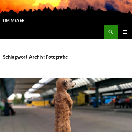
Zum
Inhalt
springen
Suchen
Tim Meyer
PRIMÄR
MENÜ
Schlagwort-Archiv: Fotografie