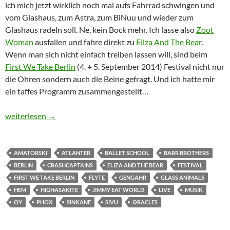
ich mich jetzt wirklich noch mal aufs Fahrrad schwingen und
vom Glashaus, zum Astra, zum BiNuu und wieder zum
Glashaus radeln soll. Ne, kein Bock mehr. Ich lasse also
Zoot
Woman
ausfallen und fahre direkt zu
Eilza And The Bear
.
Wenn man sich nicht einfach treiben lassen will, sind beim
First We Take Berlin
(4. + 5. September 2014) Festival nicht nur
die Ohren sondern auch die Beine gefragt. Und ich hatte mir
ein taffes Programm zusammengestellt…
First We Take Fahrrad, Then We Take Berlin
weiterlesen
→
AMATORSKI
ATLANTER
BALLET SCHOOL
BARR BROTHERS
BERLIN
CRASHCAPTAINS
ELIZA AND THE BEAR
FESTIVAL
FIRST WE TAKE BERLIN
FLYTE
GENGAHR
GLASS ANIMALS
HEM
HIGHASAKITE
JIMMY EAT WORLD
LIVE
MUSIK
OY
PHOX
SINKANE
SIVU
ΩRACLES