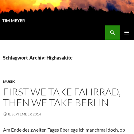
Zum
Inhalt
springen
Suchen
Tim Meyer
PRIMÄR
MENÜ
Schlagwort-Archiv: Highasakite
MUSIK
FIRST WE TAKE FAHRRAD,
THEN WE TAKE BERLIN
8. SEPTEMBER 2014
Am Ende des zweiten Tages überlege ich manchmal doch, ob