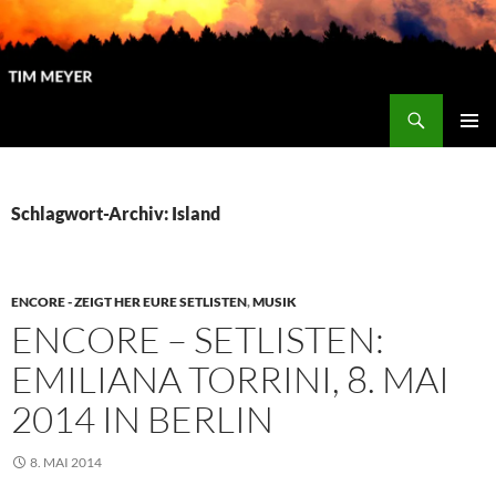
Zum
Inhalt
springen
Suchen
Tim Meyer
PRIMÄR
MENÜ
Schlagwort-Archiv: Island
ENCORE - ZEIGT HER EURE SETLISTEN
,
MUSIK
ENCORE – SETLISTEN:
EMILIANA TORRINI, 8. MAI
2014 IN BERLIN
8. MAI 2014