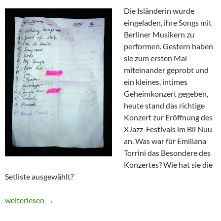
Die Isländerin wurde
eingeladen, ihre Songs mit
Berliner Musikern zu
performen. Gestern haben
sie zum ersten Mal
miteinander geprobt und
ein kleines, intimes
Geheimkonzert gegeben,
heute stand das richtige
Konzert zur Eröffnung des
XJazz-Festivals im Bii Nuu
an. Was war für Emiliana
Torrini das Besondere des
Konzertes? Wie hat sie die
Setliste ausgewählt?
Encore – Setlisten: Emiliana Torrini, 8. Mai 2014 in Berlin
weiterlesen
→