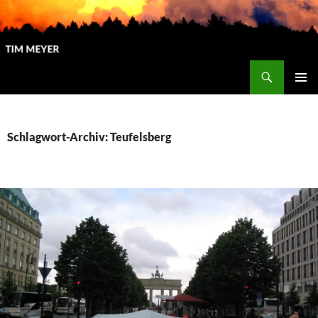
Zum
Inhalt
springen
Suchen
Tim Meyer
PRIMÄR
MENÜ
Schlagwort-Archiv: Teufelsberg