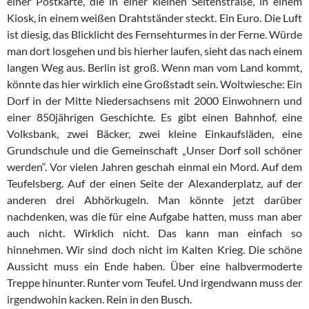
einer Postkarte, die in einer kleinen Seitenstraße, in einem
Kiosk, in einem weißen Drahtständer steckt. Ein Euro. Die Luft
ist diesig, das Blicklicht des Fernsehturmes in der Ferne. Würde
man dort losgehen und bis hierher laufen, sieht das nach einem
langen Weg aus. Berlin ist groß. Wenn man vom Land kommt,
könnte das hier wirklich eine Großstadt sein. Woltwiesche: Ein
Dorf in der Mitte Niedersachsens mit 2000 Einwohnern und
einer 850jährigen Geschichte. Es gibt einen Bahnhof, eine
Volksbank, zwei Bäcker, zwei kleine Einkaufsläden, eine
Grundschule und die Gemeinschaft „Unser Dorf soll schöner
werden“. Vor vielen Jahren geschah einmal ein Mord. Auf dem
Teufelsberg. Auf der einen Seite der Alexanderplatz, auf der
anderen drei Abhörkugeln. Man könnte jetzt darüber
nachdenken, was die für eine Aufgabe hatten, muss man aber
auch nicht. Wirklich nicht. Das kann man einfach so
hinnehmen. Wir sind doch nicht im Kalten Krieg. Die schöne
Aussicht muss ein Ende haben. Über eine halbvermoderte
Treppe hinunter. Runter vom Teufel. Und irgendwann muss der
irgendwohin kacken. Rein in den Busch.