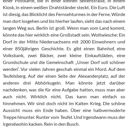
einer Postkarte, die in einer kleinen Seitenstraße, in einem
Kiosk, in einem weißen Drahtständer steckt. Ein Euro. Die Luft
ist diesig, das Blicklicht des Fernsehturmes in der Ferne. Würde
man dort losgehen und bis hierher laufen, sieht das nach einem
langen Weg aus. Berlin ist groß. Wenn man vom Land kommt,
könnte das hier wirklich eine Großstadt sein. Woltwiesche: Ein
Dorf in der Mitte Niedersachsens mit 2000 Einwohnern und
einer 850jährigen Geschichte. Es gibt einen Bahnhof, eine
Volksbank, zwei Bäcker, zwei kleine Einkaufsläden, eine
Grundschule und die Gemeinschaft „Unser Dorf soll schöner
werden“. Vor vielen Jahren geschah einmal ein Mord. Auf dem
Teufelsberg. Auf der einen Seite der Alexanderplatz, auf der
anderen drei Abhörkugeln. Man könnte jetzt darüber
nachdenken, was die für eine Aufgabe hatten, muss man aber
auch nicht. Wirklich nicht. Das kann man einfach so
hinnehmen. Wir sind doch nicht im Kalten Krieg. Die schöne
Aussicht muss ein Ende haben. Über eine halbvermoderte
Treppe hinunter. Runter vom Teufel. Und irgendwann muss der
irgendwohin kacken. Rein in den Busch.