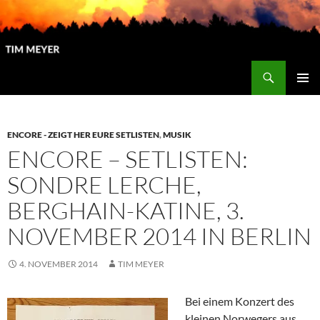
Zum
Inhalt
springen
Suchen
Tim Meyer
PRIMÄR
MENÜ
ENCORE - ZEIGT HER EURE SETLISTEN
,
MUSIK
ENCORE – SETLISTEN:
SONDRE LERCHE,
BERGHAIN-KATINE, 3.
NOVEMBER 2014 IN BERLIN
4. NOVEMBER 2014
TIM MEYER
Bei einem Konzert des
kleinen Norwegers aus