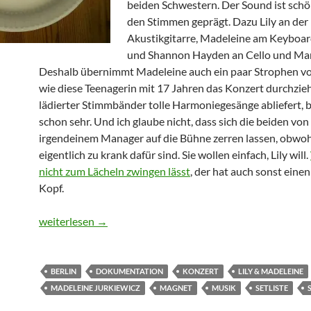
beiden Schwestern. Der Sound ist schö
den Stimmen geprägt. Dazu Lily an der
Akustikgitarre, Madeleine am Keyboa
und Shannon Hayden an Cello und Man
Deshalb übernimmt Madeleine auch ein paar Strophen vo
wie diese Teenagerin mit 17 Jahren das Konzert durchzieh
lädierter Stimmbänder tolle Harmoniegesänge abliefert, 
schon sehr. Und ich glaube nicht, dass sich die beiden von
irgendeinem Manager auf die Bühne zerren lassen, obwoh
eigentlich zu krank dafür sind. Sie wollen einfach, Lily will.
nicht zum Lächeln zwingen lässt
, der hat auch sonst eine
Kopf.
ENCORE // Setlisten: Lily & Madeleine, 19/11/2014 in Ber
weiterlesen
→
BERLIN
DOKUMENTATION
KONZERT
LILY & MADELEINE
MADELEINE JURKIEWICZ
MAGNET
MUSIK
SETLISTE