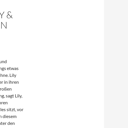
Y &
IN
 und
angs etwas
hne. Lily
r in ihren
großen
g, sagt Lily,
hren
es sitzt, vor
an diesem
nter den