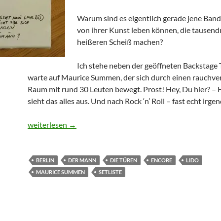
Warum sind es eigentlich gerade jene Bands
von ihrer Kunst leben können, die tausen
heißeren Scheiß machen?
Ich stehe neben der geöffneten Backstage 
warte auf Maurice Summen, der sich durch einen rauchv
Raum mit rund 30 Leuten bewegt. Prost! Hey, Du hier? – 
sieht das alles aus. Und nach Rock ‘n’ Roll – fast echt irge
ENCORE // SETLISTEN: DER MANN, 24/11/2015 IN BER
weiterlesen
→
BERLIN
DER MANN
DIE TÜREN
ENCORE
LIDO
MAURICE SUMMEN
SETLISTE