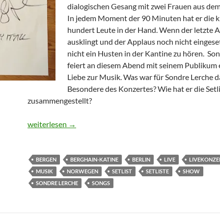
dialogischen Gesang mit zwei Frauen aus de
In jedem Moment der 90 Minuten hat er die 
hundert Leute in der Hand. Wenn der letzte 
ausklingt und der Applaus noch nicht eingesetz
nicht ein Husten in der Kantine zu hören. So
feiert an diesem Abend mit seinem Publikum e
Liebe zur Musik. Was war für Sondre Lerche d
Besondere des Konzertes? Wie hat er die Setl
zusammengestellt?
Encore – Setlisten: Sondre Lerche, Berghain-Katine, 3. N
weiterlesen
→
BERGEN
BERGHAIN-KATINE
BERLIN
LIVE
LIVEKONZE
MUSIK
NORWEGEN
SETLIST
SETLISTE
SHOW
SONDRE LERCHE
SONGS