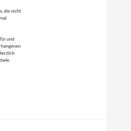
, die nicht
dmal
Tür und
erhangenen
Herzlich
ndwie.
LIN