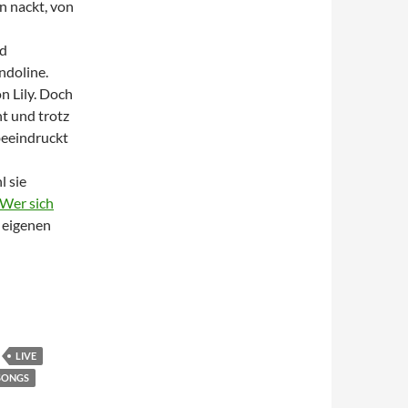
n nackt, von
rd
doline.
n Lily. Doch
t und trotz
beeindruckt
l sie
Wer sich
n eigenen
lin
LIVE
SONGS