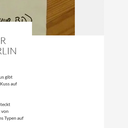
ER
RLIN
us gibt
Kuss auf
teckt
k von
hs Typen auf