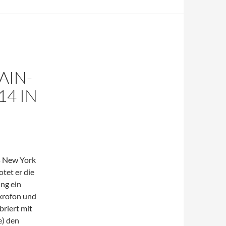
AIN-
14 IN
s New York
otet er die
ng ein
ikrofon und
briert mit
e) den